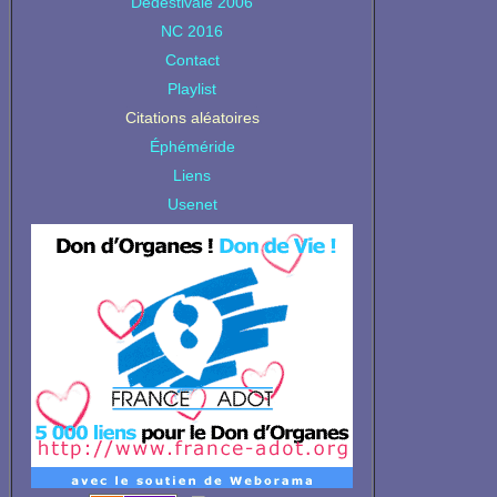
Dedestivale 2006
NC 2016
Contact
Playlist
Citations aléatoires
Éphéméride
Liens
Usenet