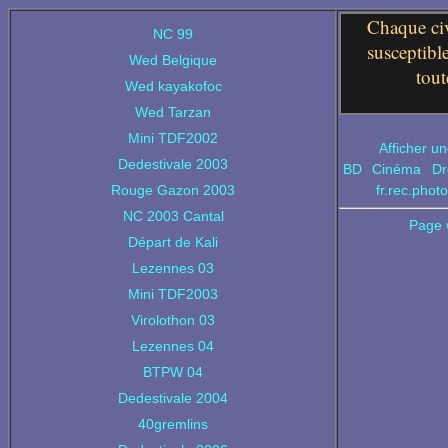
Chaque civ
NC 99
susceptibl
Wed Belgique
tout
Wed kayakofoc
Wed Tarzan
Mini TDF2002
Afficher un
Dedestivale 2003
BD
Cinéma
Dr
Rouge Gazon 2003
fr.rec.phot
NC 2003 Cantal
Page 
Départ de Kali
Lezennes 03
Mini TDF2003
Virolothon 03
Lezennes 04
BTPW 04
Dedestivale 2004
40gremlins